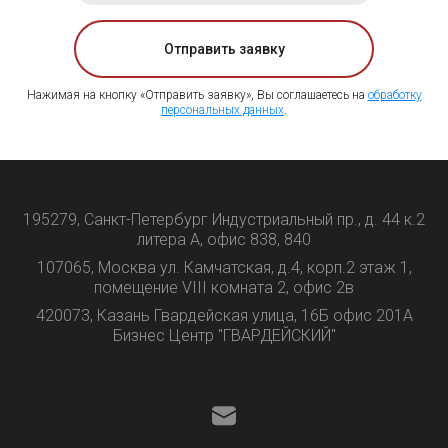
Отправить заявку
Нажимая на кнопку «Отправить заявку», Вы соглашаетесь на
обработку
персональных данных
.
195279, Санкт-Петербург Индустриальный пр., д. 44 к.2
литера А, офис 838, 840
107065, Москва ул. Камчатская, д.4, корп.2 этаж 1,
помещение VIII комната 2, офис 2в
420073, Казань Гвардейская улица, 16Б офис 201А
Бизнес Центр "ГВАРДЕЙСКИЙ"