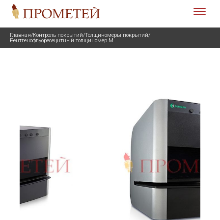
Главная
/
Контроль покрытий
/
Толщиномеры покрытий
/
Рентгенофлуоресецнтный толщиномер M