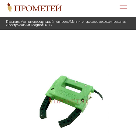
Главная
/
Магнитопорошковый контроль
/
Магнитопорошковые дефектоскопы
/
Электромагнит Magnaflux Y7