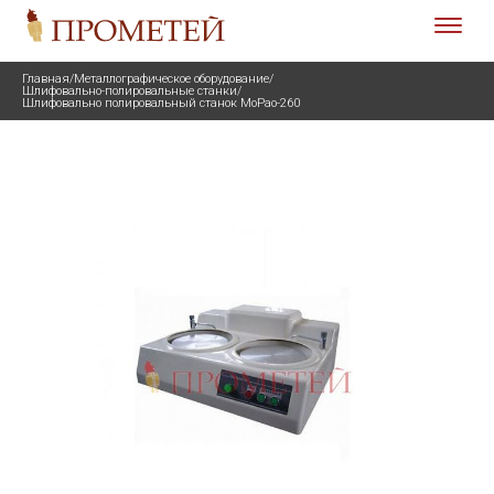
Главная
/
Металлографическое оборудование
/
Шлифовально-полировальные станки
/
Шлифовально полировальный станок MoPao-260