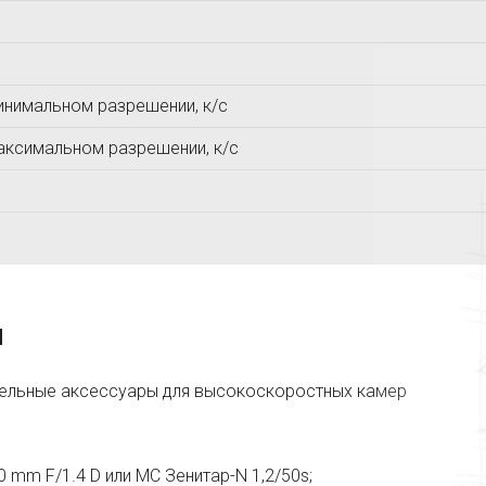
МАШПРОЕКТ
Ньюком-НДТ
МЕТОЛАБ
инимальном разрешении, к/с
аксимальном разрешении, к/с
я
ельные аксессуары для высокоскоростных камер
 mm F/1.4 D или МС Зенитар-N 1,2/50s;