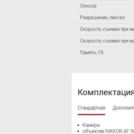
Сенсор
ЛОМО
ЛУЧ
Разрешение, пиксел
Т
Скорость съемки при м
Технотест
ТКА
Скорость съемки при м
Память, Гб
Комплектаци
Стандартная
Дополнит
Камера
объектив NIKKOR AF 50