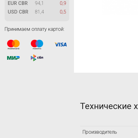
M
EUR CBR
94,1
0,9
MAGNAFLUX
USD CBR
81,4
0,5
MetalDataInfo
MTS Systems
Принимаем оплату картой:
T
Technology Design
TIME Group Inc.
TQC
Технические 
А
АКС
Производитель
Л