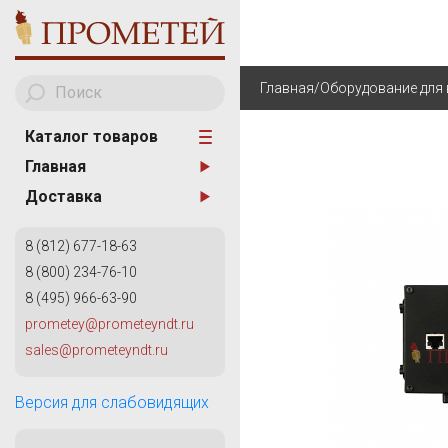
Главная
/
Оборудование для 
Каталог товаров
Главная
A
АНАЛИЗАТОРЫ МЕТА
Доставка
AKA Scan
ТВЕРДОМЕТРИЯ
8 (812) 677-18-63
ОБОРУДОВАНИЕ ДЛЯ
8 (800) 234-76-10
ИЗМЕРИТЕЛЬНОГО К
8 (495) 966-63-90
КАПИЛЛЯРНЫЙ КОН
prometey@prometeyndt.ru
G
sales@prometeyndt.ru
ВИХРЕТОКОВЫЙ КОН
General Electric
КОНТРОЛЬ ТРУБОПР
Версия для слабовидящих