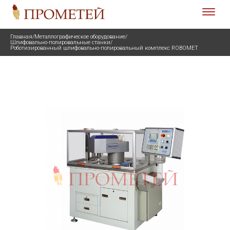
Главная
/
Металлографическое оборудование
/
Шлифовально-полировальные станки
/
Роботизированный шлифовально-полировальный комплекс ROBOMET