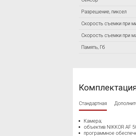
ЛОМО
Разрешение, пиксел
ЛУЧ
Скорость съемки при м
Т
Технотест
Скорость съемки при м
ТКА
Память, Гб
Комплектаци
Стандартная
Дополнит
Камера;
объектив NIKKOR AF 50
программное обеспече