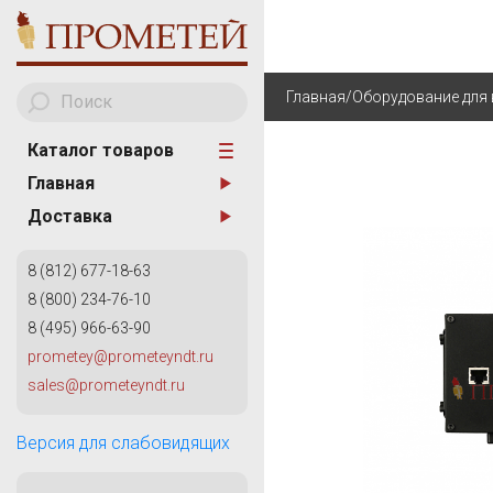
Главная
/
Оборудование для 
Каталог товаров
Главная
A
АНАЛИЗАТОРЫ МЕТА
Доставка
AKA Scan
ТВЕРДОМЕТРИЯ
8 (812) 677-18-63
ОБОРУДОВАНИЕ ДЛЯ
8 (800) 234-76-10
ИЗМЕРИТЕЛЬНОГО К
8 (495) 966-63-90
КАПИЛЛЯРНЫЙ КОН
prometey@prometeyndt.ru
G
sales@prometeyndt.ru
ВИХРЕТОКОВЫЙ КОН
General Electric
КОНТРОЛЬ ТРУБОПР
Версия для слабовидящих