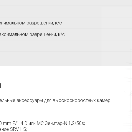
МАШПРОЕКТ
Ньюком-НДТ
МЕТОЛАБ
инимальном разрешении, к/с
аксимальном разрешении, к/с
я
ельные аксессуары для высокоскоростных камер
 mm F/1.4 D или МС Зенитар-N 1,2/50s;
ние SRV-HS;