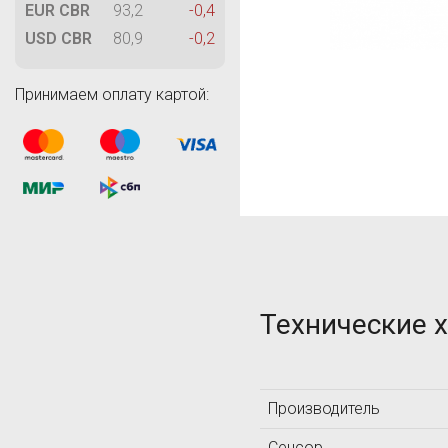
M
EUR CBR
93,2
-0,4
MAGNAFLUX
USD CBR
80,9
-0,2
MetalDataInfo
MTS Systems
Принимаем оплату картой:
T
Technology Design
TIME Group Inc.
TQC
Технические 
А
АКС
Производитель
Л
Сенсор