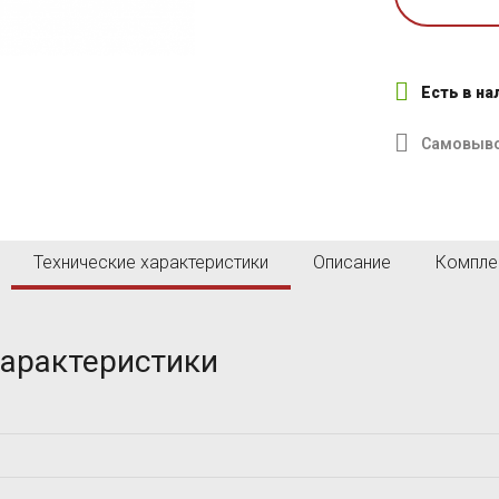
O
P
Olympus NDT
Panametrics
Parker
Piletest
Есть в н
Pipehorn
Proceq SA
Самовыв
V
W
VISION ENGINEERING
viZaar
Технические характеристики
Описание
Компле
характеристики
Б
В
Вотум
М
Н