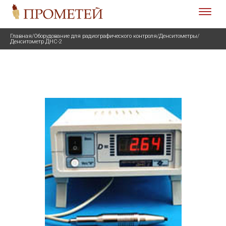
Главная
/
Оборудование для радиографического контроля
/
Денситометры
/
Денситометр ДНС-2