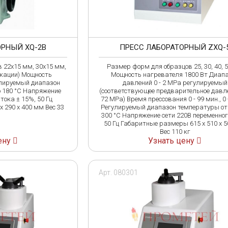
ОРНЫЙ XQ-2B
ПРЕСС ЛАБОРАТОРНЫЙ ZXQ-
 22х15 мм, 30х15 мм,
Размер форм для образцов 25, 30, 40, 
кации) Мощность
Мощность нагревателя 1800 Вт Диап
улируемый диапазон
давлений 0 - 2 MPa регулируемый
о 180 °C Напряжение
(соответствующее предварительное давлен
тока ± 15%, 50 Гц
72 MPa) Время прессования 0 - 99 мин., 0 
 290 x 400 мм Вес 33
Регулируемый диапазон температуры от 
300 °C Напряжение сети 220В переменног
50 Гц Габаритные размеры 615 x 510 x 
Вес 110 кг
ену
Узнать цену
Арт. 080301