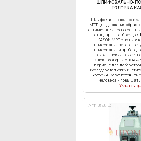
ШЛИФОВАЛЬНО-ПО
ГОЛОВКА KA
Шлифовально-полировал
MPT для держания образцо
оптимизации процесса шли
стандартных образцов. 
KASON MPT расширяю
шлифования заготовок,
шлифования и пробоподг
такой головки также по
электроэнергию. KASON
вариант для лаборатори
исследовательских институ
которые могут готовить 
человека и повышать
Узнать ц
Арт. 080305