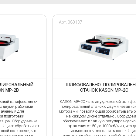
O
P
Olympus NDT
Panametrics
Parker
Арт. 080137
Piletest
Pipehorn
Proceq SA
V
W
VISION ENGINEERING
viZaar
ЛИРОВАЛЬНЫЙ
ШЛИФОВАЛЬНО-ПОЛИРОВАЛЬ
ON MP-2B
СТАНОК KASON MP-2С
льный шлифовально-
KASON MP-2C - это двухдисковый шлифо
с двумя рабочими
полировальный станок с двумя незави
Б
В
наченный для
моторами, позволяющий обрабатывать 
й подготовки
на каждом диске отдельно . Оборудов
Вотум
зцов. Оборудование
обеспечивает плавную регулировку ско
й цикл обработки: от
вращения от 50 до 1000 об/мин, что д
шной полировки, что
возможность выполнять полный ци
М
Н
м инструментом в
подготовки образцов - от грубой шлифо