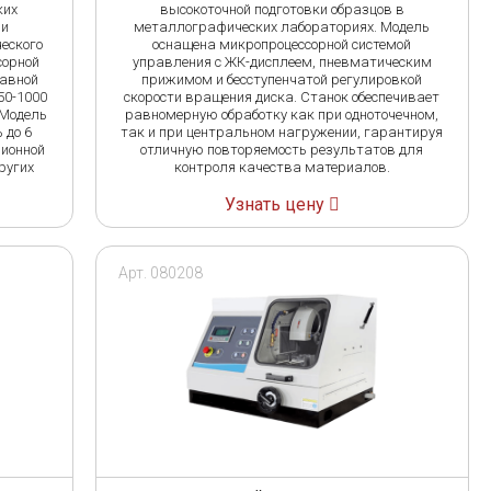
ких
высокоточной подготовки образцов в
ии
металлографических лабораториях. Модель
ческого
оснащена микропроцессорной системой
сорной
управления с ЖК-дисплеем, пневматическим
лавной
прижимом и бесступенчатой регулировкой
50-1000
скорости вращения диска. Станок обеспечивает
 Модель
равномерную обработку как при одноточечном,
 до 6
так и при центральном нагружении, гарантируя
зионной
отличную повторяемость результатов для
ругих
контроля качества материалов.
Узнать цену
Арт. 080208