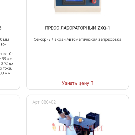
5
ПРЕСС ЛАБОРАТОРНЫЙ ZXQ-1
50 мм
Сенсорный экран Автоматическая запрессовка
азон
ие: 0 -
- 99 сек
0 °C до
о тока,
500 мм
Узнать цену
Арт. 080402