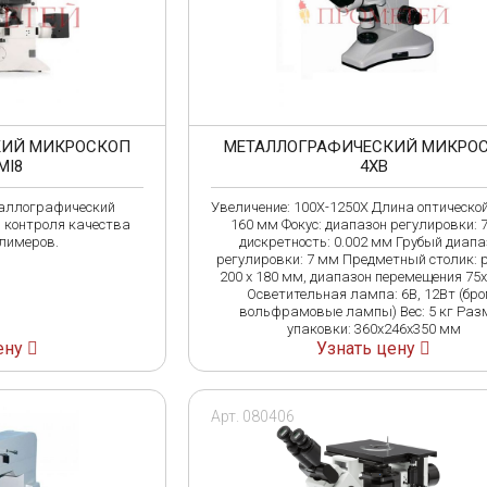
КИЙ МИКРОСКОП
МЕТАЛЛОГРАФИЧЕСКИЙ МИКРО
MI8
4XB
аллографический
Увеличение: 100X-1250X Длина оптической
я контроля качества
160 мм Фокус: диапазон регулировки: 
лимеров.
дискретность: 0.002 мм Грубый диапа
регулировки: 7 мм Предметный столик:
200 х 180 мм, диапазон перемещения 75
Осветительная лампа: 6В, 12Вт (бро
вольфрамовые лампы) Вес: 5 кг Раз
упаковки: 360x246x350 мм
ену
Узнать цену
Арт. 080406