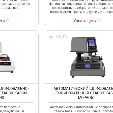
 исследовательских
финишной полировки . Станок идеально п
МАШПРОЕКТ
Ньюком-НДТ
 заведениях.
для оснащения лабораторий заводов, н
МЕТОЛАБ
исследовательских институтов и универс
ену
Узнать цену
Арт. 080140
ШЛИФОВАЛЬНО-
АВТОМАТИЧЕСКИЙ ШЛИФОВАЛЬ
СТАНОК KASON
ПОЛИРОВАЛЬНЫЙ СТАНОК KA
4S
MOPAO5T
то полностью
Автоматический шлифовально-полиров
й двухдисковый
станок KASON Mopao 5T - это высокото