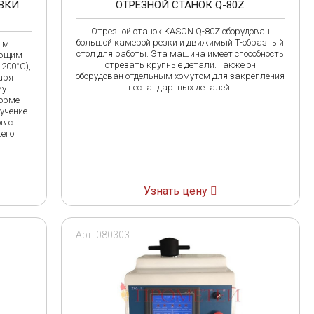
ОВКИ
ОТРЕЗНОЙ СТАНОК Q-80Z
Отрезной станок KASON Q-80Z оборудован
большой камерой резки и движимый Т-образный
ым
стол для работы. Эта машина имеет способность
яющим
отрезать крупные детали. Также он
200°C),
оборудован отдельным хомутом для закрепления
аря
нестандартных деталей.
му
форме
лучение
в с
его
Узнать цену
Арт. 080303