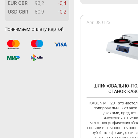
M
EUR CBR
93,2
-0,4
MAGNAFLUX
USD CBR
80,9
-0,2
MetalDataInfo
Арт. 080123
MTS Systems
Принимаем оплату картой:
T
Technology Design
TIME Group Inc.
TQC
ШЛИФОВАЛЬНО-ПО
СТАНОК KAS
KASON MP-2B - это насто
полировальный станок 
А
дисками, предназ
АКС
высококачественно
металлографических обра
позволяет выполнять полны
грубой шлифовки до фини
Л
делает его незаменимы