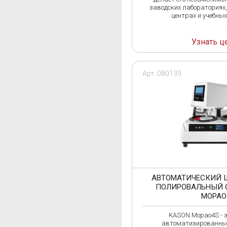
заводских лабораториях,
ЛОМО
центрах и учебных
ЛУЧ
Узнать ц
Т
Технотест
ТКА
Арт. 080139
АВТОМАТИЧЕСКИЙ 
ПОЛИРОВАЛЬНЫЙ 
MOPAO
KASON Mopao4S - э
автоматизированны