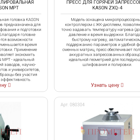
ЛИРОВАЛЬНАЯ
ПРЕСС ДЛЯ ГОРЯЧЕЙ ЗАПРЕСС
SON MPT
KASON ZXQ-4
ьная головка KASON
Модель оснащена микропроцессорн
в предназначена для
контроллером с ЖК-дисплеем, позвол
фования и подготовки
точно задавать температуру нагрева (до 
Благодаря головке
давление и время выдержки. Благод
тся возможности
быстрому нагреву, автоматическо
 уменьшается время
поддержанию параметров и удобной 
отовки. Применение
сменных матриц, пресс обеспечивает по
зволяет экономить
аккуратных запрессованных образцо
 MPT - идеальный
идеальной геометрией для последующ
й заводов, научно-
шлифования и полировки.
тов и университетов,
образцы без участия
 эффективность.
ену
Узнать цену
Арт. 080304