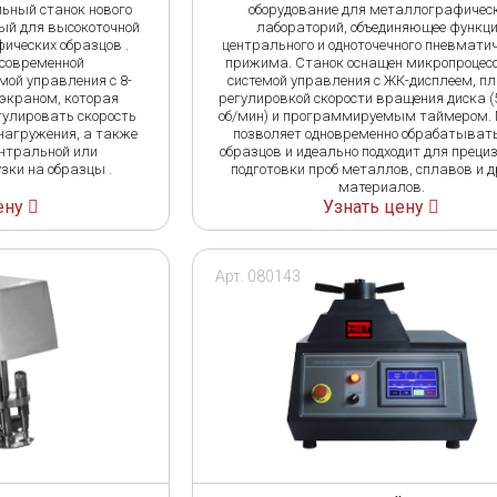
ьный станок нового
оборудование для металлографичес
ый для высокоточной
лабораторий, объединяющее функц
ических образцов .
центрального и одноточечного пневмати
современной
прижима. Станок оснащен микропроцес
мой управления с 8-
системой управления с ЖК-дисплеем, п
экраном, которая
регулировкой скорости вращения диска (
гулировать скорость
об/мин) и программируемым таймером.
нагружения, а также
позволяет одновременно обрабатывать
нтральной или
образцов и идеально подходит для преци
зки на образцы .
подготовки проб металлов, сплавов и д
материалов.
ену
Узнать цену
Арт. 080143