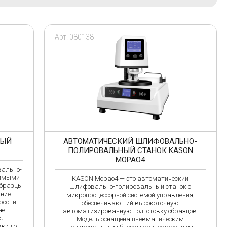
R
S
RYCOM
SCHROEDER
Sinorock
Арт. 080138
Sinowon
SIUI
Sonotest
НЫЙ
АВТОМАТИЧЕСКИЙ ШЛИФОВАЛЬНО-
ПОЛИРОВАЛЬНЫЙ СТАНОК KASON
MOPAO4
вально-
симыми
KASON Mopao4 — это автоматический
И
К
образцы
шлифовально-полировальный станок с
ание
ИНТЕРПРИБОР
КНР
микропроцессорной системой управления,
рости
обеспечивающий высокоточную
Интротест
Кропус
ает
автоматизированную подготовку образцов.
кл
Модель оснащена пневматическим
П
С
вки до