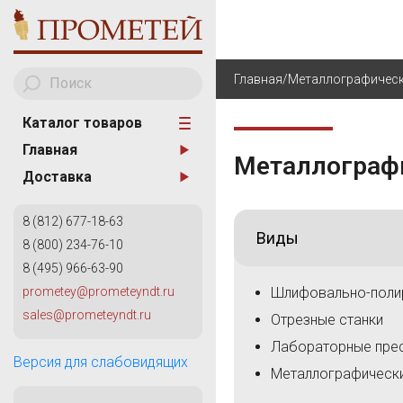
Главная
/
Металлографическ
Каталог товаров
Главная
Металлограф
A
АНАЛИЗАТОРЫ МЕТА
Доставка
AKA Scan
ТВЕРДОМЕТРИЯ
8 (812) 677-18-63
Виды
ОБОРУДОВАНИЕ ДЛЯ
8 (800) 234-76-10
ИЗМЕРИТЕЛЬНОГО К
8 (495) 966-63-90
КАПИЛЛЯРНЫЙ КОН
prometey@prometeyndt.ru
Шлифовально-поли
G
sales@prometeyndt.ru
ВИХРЕТОКОВЫЙ КОН
Отрезные станки
General Electric
Лабораторные пре
КОНТРОЛЬ ТРУБОПР
Версия для слабовидящих
Металлографическ