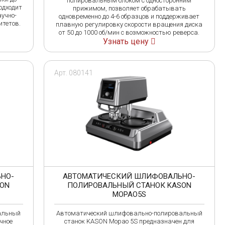
полировальным блоком с односторонним
одходит
прижимом, позволяет обрабатывать
Прометей
СТРОЙПРИБОР
аучно-
одновременно до 4-6 образцов и поддерживает
итетов.
плавную регулировку скорости вращения диска
от 50 до 1000 об/мин с возможностью реверса.
Узнать цену
Арт. 080141
НО-
АВТОМАТИЧЕСКИЙ ШЛИФОВАЛЬНО-
SON
ПОЛИРОВАЛЬНЫЙ СТАНОК KASON
MOPAO5S
альный
Автоматический шлифовально-полировальный
чное
станок KASON Mopao 5S предназначен для