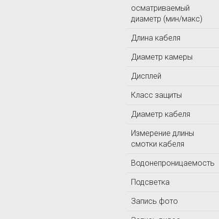
осматриваемый
ЛОМО
диаметр (мин/макс)
ЛУЧ
Длина кабеля
Т
Технотест
Диаметр камеры
ТКА
Дисплей
Класс защиты
Диаметр кабеля
Измерение длины
смотки кабеля
Водонепроницаемость
Подсветка
Запись фото