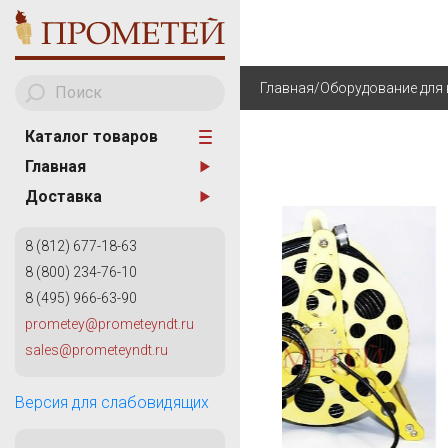
Главная
/
Оборудование для 
Каталог товаров
Главная
A
АНАЛИЗАТОРЫ МЕТА
Доставка
AKA Scan
ТВЕРДОМЕТРИЯ
8 (812) 677-18-63
ОБОРУДОВАНИЕ ДЛЯ
8 (800) 234-76-10
ИЗМЕРИТЕЛЬНОГО К
8 (495) 966-63-90
КАПИЛЛЯРНЫЙ КОН
prometey@prometeyndt.ru
G
sales@prometeyndt.ru
ВИХРЕТОКОВЫЙ КОН
General Electric
КОНТРОЛЬ ТРУБОПР
Версия для слабовидящих