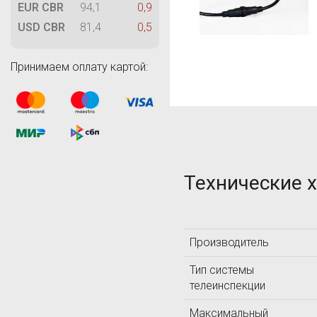
M
EUR CBR
94,1
0,9
MAGNAFLUX
USD CBR
81,4
0,5
MetalDataInfo
MTS Systems
Принимаем оплату картой:
T
Technology Design
TIME Group Inc.
TQC
Технические 
Производитель
А
Тип системы
АКС
телеинспекции
Максимальный
Л