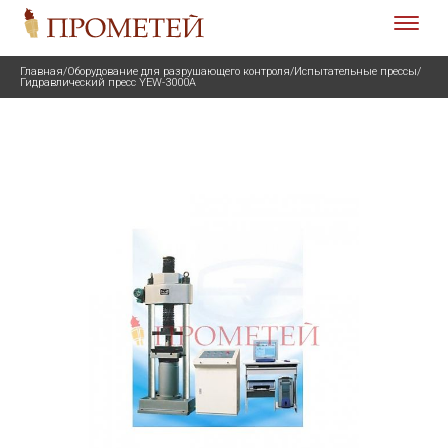
Главная
/
Оборудование для разрушающего контроля
/
Испытательные прессы
/
Гидравлический пресс YEW-3000А