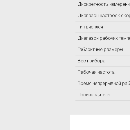
Дискретность измерени
ЛОМО
ЛУЧ
Диапазон настроек ско
Т
Тип дисплея
Технотест
Диапазон рабочих темп
ТКА
Габаритные размеры
Вес прибора
Рабочая частота
Время непрерывной ра
Производитель