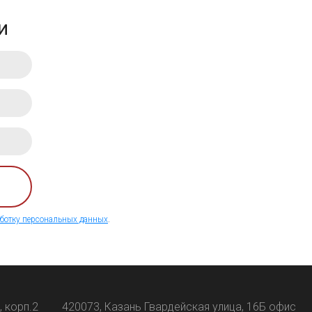
и
ботку персональных данных
.
, корп.2
420073, Казань Гвардейская улица, 16Б офис