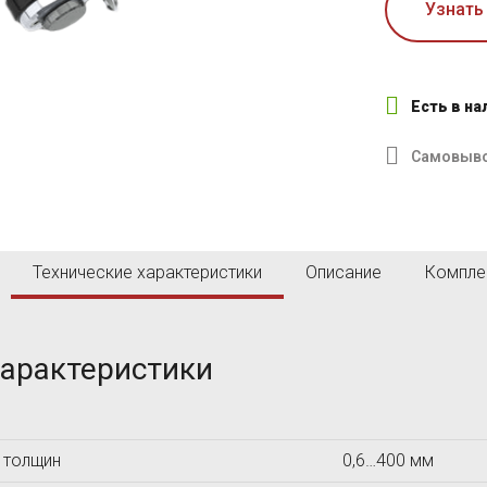
O
P
Узнать
Olympus NDT
Panametrics
Parker
Piletest
Есть в н
Pipehorn
Proceq SA
Самовыв
V
W
VISION ENGINEERING
viZaar
Технические характеристики
Описание
Компле
характеристики
Б
В
Вотум
 толщин
0,6…400 мм
М
Н