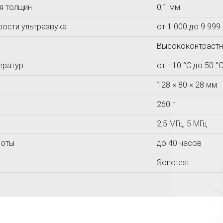
я толщин
0,1 мм
МАШПРОЕКТ
Ньюком-НДТ
МЕТОЛАБ
pости yльтpазвyка
от 1 000 до 9 999
Высококонтрастн
ератур
от –10 °C до 50 °
128 × 80 × 28 мм
260 г
2,5 МГц, 5 МГц
боты
до 40 часов
Sonotest