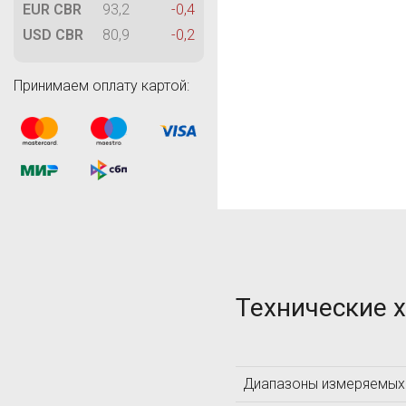
M
EUR CBR
93,2
-0,4
MAGNAFLUX
USD CBR
80,9
-0,2
MetalDataInfo
MTS Systems
Принимаем оплату картой:
T
Technology Design
TIME Group Inc.
TQC
Технические 
А
АКС
Диапазоны измеряемых
Л