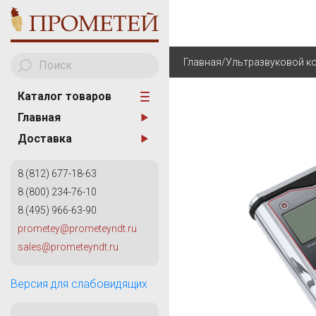
Главная
/
Ультразвуковой к
Каталог товаров
Главная
A
АНАЛИЗАТОРЫ МЕТА
Доставка
AKA Scan
ТВЕРДОМЕТРИЯ
8 (812) 677-18-63
ОБОРУДОВАНИЕ ДЛЯ
8 (800) 234-76-10
ИЗМЕРИТЕЛЬНОГО К
8 (495) 966-63-90
КАПИЛЛЯРНЫЙ КОН
prometey@prometeyndt.ru
G
sales@prometeyndt.ru
ВИХРЕТОКОВЫЙ КОН
General Electric
КОНТРОЛЬ ТРУБОПР
Версия для слабовидящих