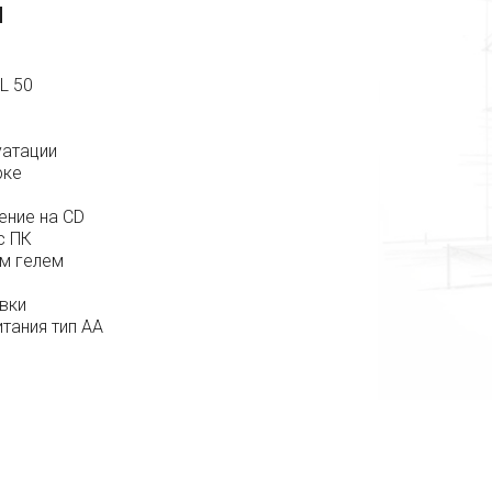
я
L 50
уатации
рке
ние на CD
с ПК
им гелем
вки
тания тип АА