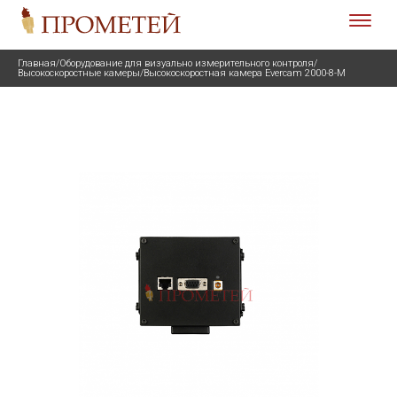
Главная
/
Оборудование для визуально измерительного контроля
/
Высокоскоростные камеры
/
Высокоскоростная камера Evercam 2000-8-М