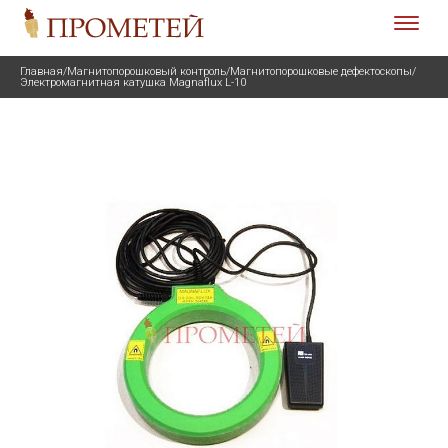
Главная
/
Магнитопорошковый контроль
/
Магнитопорошковые дефектоскопы
/
Электромагнитная катушка Magnaflux L-10