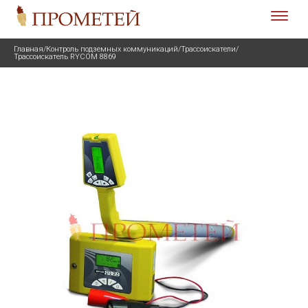
Главная
/
Контроль подземных коммуникаций
/
Трассоискатели
/
Трассоискатель RYCOM 8869