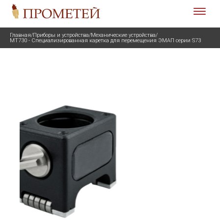
Главная
/
Приборы и устройства
/
Механические устройства
/
MT730 - Специализированная каретка для перемещения ЭМАП серии S73