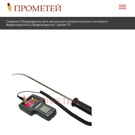
Главная
/
Оборудование для визуально измерительного контроля
/
Видеоэндоскопы
/
Видеоэндоскоп Jprobe PS