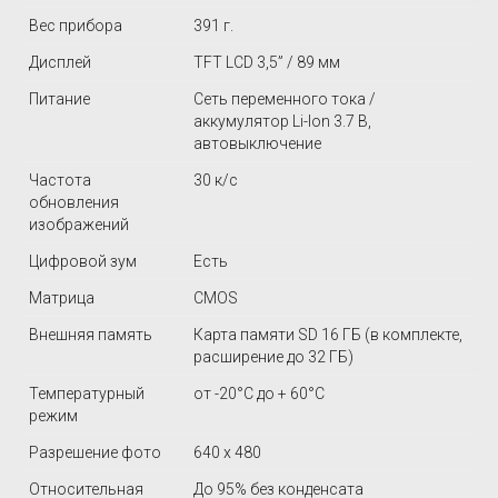
Вес прибора
391 г.
Дисплей
TFT LCD 3,5” / 89 мм
Питание
Сеть переменного тока /
аккумулятор Li-Ion 3.7 В,
автовыключение
Частота
30 к/с
обновления
изображений
Цифровой зум
Есть
Матрица
CMOS
Внешняя память
Карта памяти SD 16 ГБ (в комплекте,
расширение до 32 ГБ)
Температурный
от -20°C до + 60°C
режим
Разрешение фото
640 х 480
Относительная
До 95% без конденсата