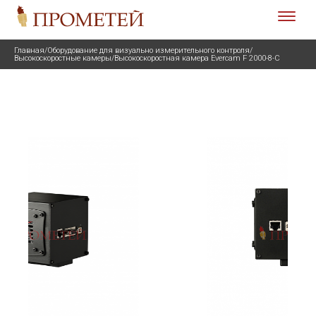
Главная
/
Оборудование для визуально измерительного контроля
/
Высокоскоростные камеры
/
Высокоскоростная камера Evercam F 2000-8-С