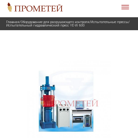
Главная
/
Оборудование для разрушающего контроля
/
Испытательные прессы
/
Испытательный гидравлический пресс YE-W 600