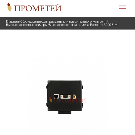
Главная
/
Оборудование для визуально измерительного контроля
/
Высокоскоростные камеры
/
Высокоскоростная камера Evercam 3000-8-М