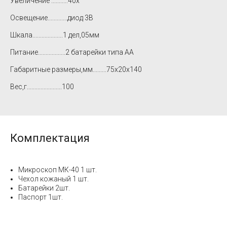
Увеличение ...........40х
Освещение.............диод 3В
Шкала....................1 дел,05мм
Питание..................2 батарейки типа АА
Габаритные размеры,мм.........75х20х140
Вес,г.......................100
Комплектация
Микроскоп МК-40 1 шт.
Чехол кожаный 1 шт.
Батарейки 2шт.
Паспорт 1шт.