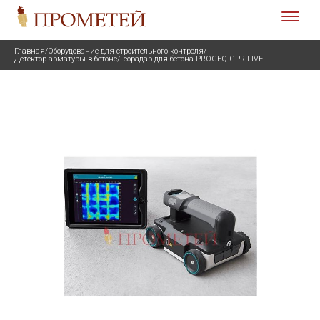
Главная
/
Оборудование для строительного контроля
/
Детектор арматуры в бетоне
/
Георадар для бетона PROCEQ GPR LIVE