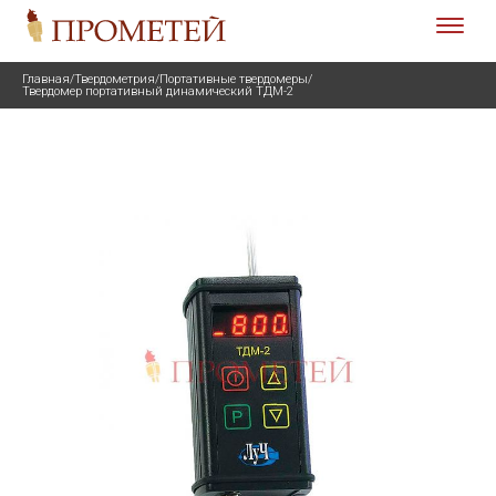
Главная
/
Твердометрия
/
Портативные твердомеры
/
Твердомер портативный динамический ТДМ-2