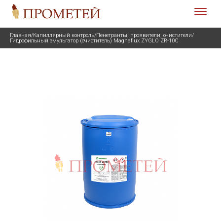
Главная
/
Капиллярный контроль
/
Пенетранты, проявители, очистители
/
Гидрофильный эмульгатор (очиститель) Magnaflux ZYGLO ZR-10C