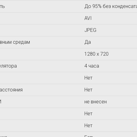
ть
До 95% без конденсат
AVI
JPEG
ивным средам
Да
1280 х 720
улятора
4 часа
Нет
асстояния
Нет
И
не внесен
Нет
Нет