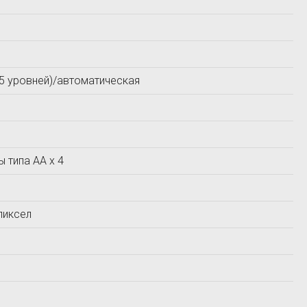
Прометей
СТРОЙПРИБОР
(5 уровней)/автоматическая
 типа АА х 4
пиксел