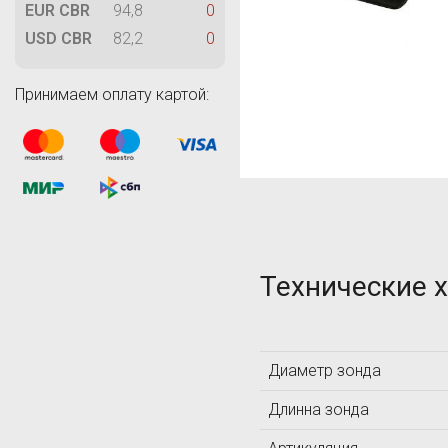
M
EUR CBR
94,8
0
MAGNAFLUX
USD CBR
82,2
0
MetalDataInfo
MTS Systems
Принимаем оплату картой:
T
Technology Design
TIME Group Inc.
TQC
Технические 
А
Диаметр зонда
АКС
Длинна зонда
Л