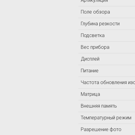
Артикуляция
ЛОМО
Поле обзора
ЛУЧ
Глубина резкости
Т
Технотест
Подсветка
ТКА
Вес прибора
Дисплей
Питание
Частота обновления из
Матрица
Внешняя память
Температурный режим
Разрешение фото