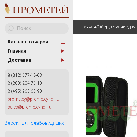
Главная
/
Оборудование для 
Каталог товаров
Главная
A
АНАЛИЗАТОРЫ МЕТА
Доставка
AKA Scan
ТВЕРДОМЕТРИЯ
8 (812) 677-18-63
ОБОРУДОВАНИЕ ДЛЯ
8 (800) 234-76-10
ИЗМЕРИТЕЛЬНОГО К
8 (495) 966-63-90
КАПИЛЛЯРНЫЙ КОН
prometey@prometeyndt.ru
G
sales@prometeyndt.ru
ВИХРЕТОКОВЫЙ КОН
General Electric
КОНТРОЛЬ ТРУБОПР
Версия для слабовидящих