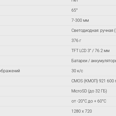
Нет
МАШПРОЕКТ
Ньюком-НДТ
65°
МЕТОЛАБ
7-300 мм
Светодиодная: ручная 
376 г
TFT LCD 3” / 76.2 мм
Батареи / аккумуляторы
ображений
30 к/с
CMOS (КМОП) 921 600 
MicroSD (до 32 ГБ)
от -20°C до + 60°C
1280 х 720