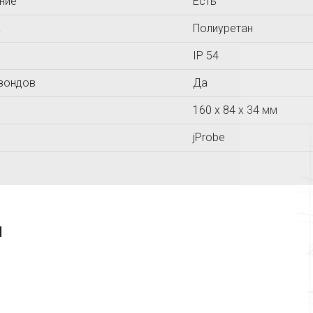
ние
Есть
а
Полиуретан
IP 54
зондов
Да
160 x 84 x 34 мм
jProbe
я