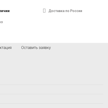
R
S
RYCOM
SCHROEDER
аличии
Доставка по России
Sinorock
Sinowon
оз
SIUI
Sonotest
ктация
Оставить заявку
И
К
ИНТЕРПРИБОР
КНР
Интротест
Кропус
П
С