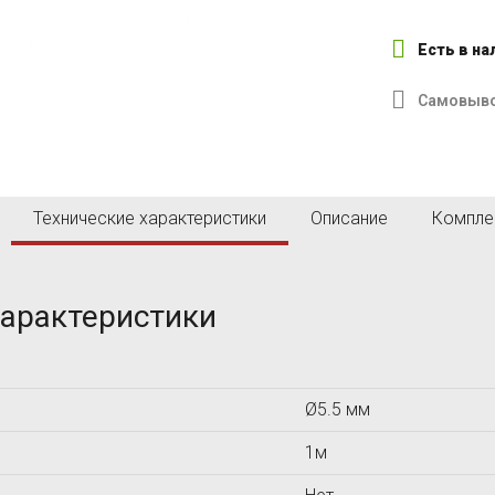
O
P
Olympus NDT
Panametrics
Есть в н
Parker
Piletest
Самовыв
Pipehorn
Proceq SA
V
W
VISION ENGINEERING
Технические характеристики
Описание
Компле
viZaar
характеристики
Б
В
Ø5.5 мм
Вотум
1м
М
Н