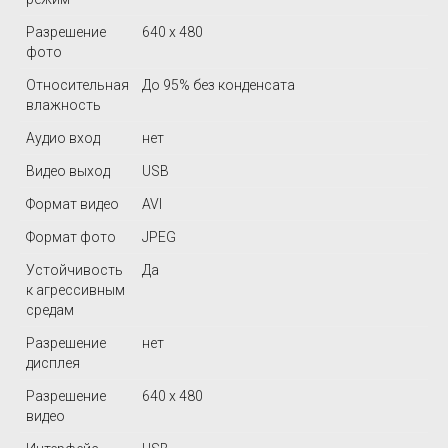
Разрешение
640 х 480
фото
Относительная
До 95% без конденсата
влажность
Аудио вход
нет
Видео выход
USB
Формат видео
AVI
Формат фото
JPEG
Устойчивость
Да
к агрессивным
средам
Разрешение
нет
дисплея
Разрешение
640 х 480
видео