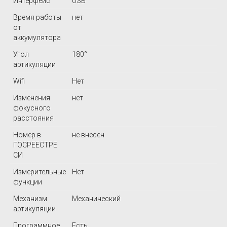
Интерфейс
USB
Время работы
нет
от
аккумулятора
Угол
180°
артикуляции
Wifi
Нет
Изменения
нет
фокусного
расстояния
Номер в
не внесен
ГОСРЕЕСТРЕ
СИ
Измерительные
Нет
функции
Механизм
Механический
артикуляции
Программное
Есть