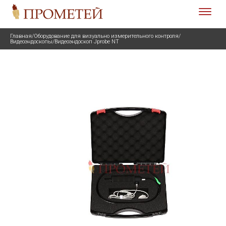
Главная
/
Оборудование для визуально измерительного контроля
/
Видеоэндоскопы
/
Видеоэндоскоп Jprobe NT