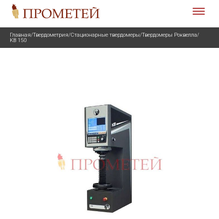
Главная
/
Твердометрия
/
Стационарные твердомеры
/
Твердомеры Роквелла
/
KB 150