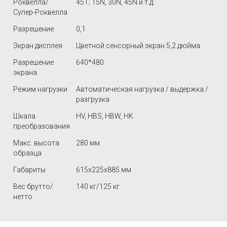
Роквелла/
45T; 15N, 30N, 45N и т.д.
Супер-Роквелла
Разрешение
0,1
Экран дисплея
Цветной сенсорный экран 5,2 дюйма
Разрешение
640*480
экрана
Режим нагрузки
Автоматическая нагрузка / выдержка /
разгрузка
Шкала
HV, HBS, HBW, HK
преобразования
Макс. высота
280 мм
образца
Габариты
615х225х885 мм
Вес брутто/
140 кг/125 кг
нетто