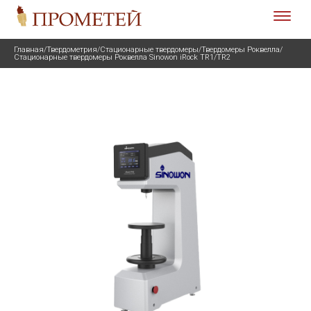
Главная
/
Твердометрия
/
Стационарные твердомеры
/
Твердомеры Роквелла
/
Стационарные твердомеры Роквелла Sinowon iRock TR1/TR2