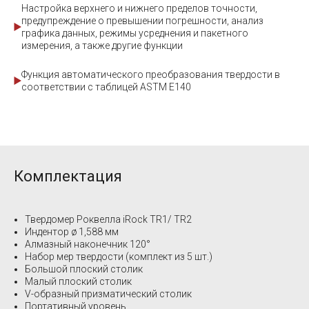
Настройка верхнего и нижнего пределов точности,
предупреждение о превышении погрешности, анализ
графика данных, режимы усреднения и пакетного
измерения, а также другие функции
Функция автоматического преобразования твердости в
соответствии с таблицей ASTM E140
Комплектация
Твердомер Роквелла iRock TR1/ ТR2
Индентор ø 1,588 мм
Алмазный наконечник 120°
Набор мер твердости (комплект из 5 шт.)
Большой плоский столик
Малый плоский столик
V-образный призматический столик
Портативный уровень