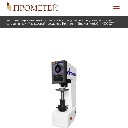
Главная
/
Твердометрия
/
Стационарные твердомеры
/
Твердомеры Бринелля
/
Автоматический цифровой твердомер Бринелля Sinowon AutoBrin-3000ZT