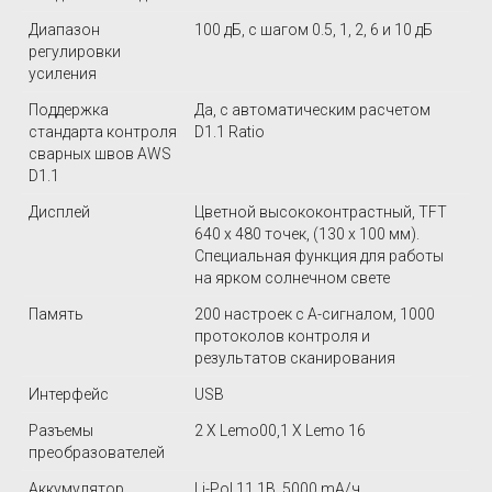
Диапазон
100 дБ, с шагом 0.5, 1, 2, 6 и 10 дБ
регулировки
усиления
Поддержка
Да, с автоматическим расчетом
стандарта контроля
D1.1 Ratio
сварных швов AWS
D1.1
Дисплей
Цветной высококонтрастный, TFT
640 х 480 точек, (130 х 100 мм).
Специальная функция для работы
на ярком солнечном свете
Память
200 настроек с А-сигналом, 1000
протоколов контроля и
результатов сканирования
Интерфейс
USB
Разъемы
2 Х Lemo00,1 Х Lemo 16
преобразователей
Аккумулятор
Li-Pol 11.1В, 5000 mА/ч