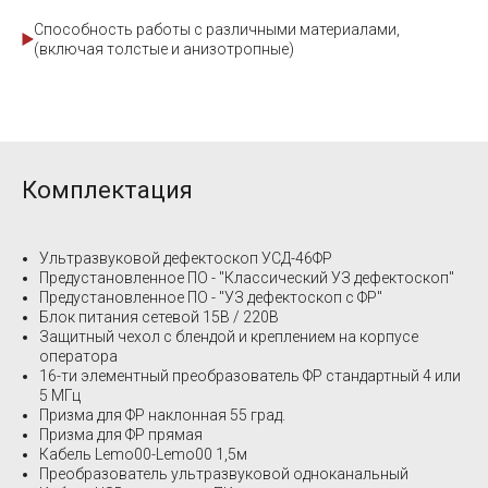
Способность работы с различными материалами,
(включая толстые и анизотропные)
Комплектация
Ультразвуковой дефектоскоп УСД-46ФР
Предустановленное ПО - "Классический УЗ дефектоскоп"
Предустановленное ПО - "УЗ дефектоскоп с ФР"
Блок питания сетевой 15В / 220В
Защитный чехол с блендой и креплением на корпусе
оператора
16-ти элементный преобразователь ФР стандартный 4 или
5 МГц
Призма для ФР наклонная 55 град.
Призма для ФР прямая
Кабель Lemo00-Lemo00 1,5м
Преобразователь ультразвуковой одноканальный