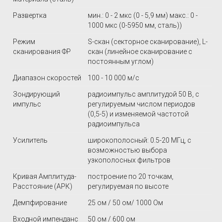
Развертка
мин.: 0 - 2 мкс (0 - 5,9 мм) макс.: 0 -
1000 мкс (0-5950 мм, сталь))
Режим
S-скан (секторное сканирование), L-
сканирования ФР
скан (линейное сканирование с
постоянным углом)
Диапазон скоростей
100 - 10 000 м/с
Зондирующий
радиоимпульс амплитудой 50 В, с
импульс
регулируемым числом периодов
(0,5-5) и изменяемой частотой
радиоимпульса
Усилитель
широкополосный: 0.5-20 МГц, с
возможностью выбора
узкополосных фильтров
Кривая Амплитуда-
построение по 20 точкам,
Расстояние (АРК)
регулируемая по высоте
Демпфирование
25 ом / 50 ом/ 1000 Ом
Входной импенданс
50 ом / 600 ом