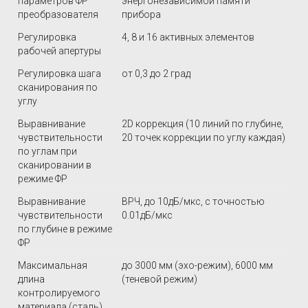
параметров ФР
энергонезависимой памяти
преобразователя
прибора
Регулировка
4, 8 и 16 активных элементов
рабочей апертуры
Регулировка шага
от 0,3 до 2 град
сканирования по
углу
Выравнивание
2D коррекция (10 линий по глубине,
чувствительности
20 точек коррекции по углу каждая)
по углам при
сканировании в
режиме ФР
Выравнивание
ВРЧ, до 10дБ/мкс, с точностью
чувствительности
0.01дБ/мкс
по глубине в режиме
ФР
Максимальная
до 3000 мм (эхо-режим), 6000 мм
длина
(теневой режим)
контролируемого
материала (сталь)