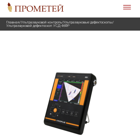
Главная
/
Ультразвуковой контроль
/
Ультразвуковые дефектоскопы
/
Ультразвуковой дефектоскоп УСД-46ФР