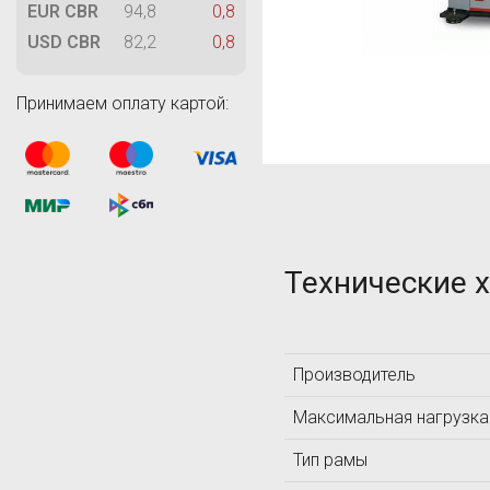
M
EUR CBR
94,8
0,8
MAGNAFLUX
USD CBR
82,2
0,8
MetalDataInfo
MTS Systems
Принимаем оплату картой:
T
Technology Design
TIME Group Inc.
TQC
Технические 
Производитель
А
Максимальная нагрузка
АКС
Тип рамы
Л