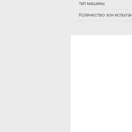
тип машины
ЛОМО
ЛУЧ
Количество зон испыта
Т
Технотест
ТКА