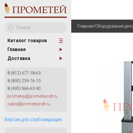
Главная
/
Оборудование для
Каталог товаров
Главная
A
АНАЛИЗАТОРЫ МЕТА
Доставка
AKA Scan
ТВЕРДОМЕТРИЯ
8 (812) 677-18-63
ОБОРУДОВАНИЕ ДЛЯ
8 (800) 234-76-10
ИЗМЕРИТЕЛЬНОГО К
8 (495) 966-63-90
КАПИЛЛЯРНЫЙ КОН
prometey@prometeyndt.ru
G
sales@prometeyndt.ru
ВИХРЕТОКОВЫЙ КОН
General Electric
КОНТРОЛЬ ТРУБОПР
Версия для слабовидящих