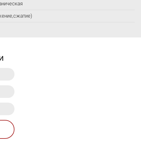
аническая
Прометей
СТРОЙПРИБОР
жение,сжатие)
и