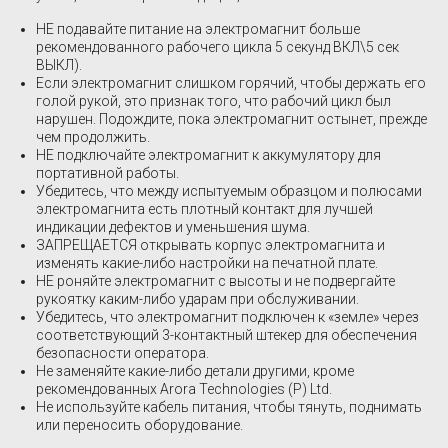
НЕ подавайте питание на электромагнит больше
рекомендованного рабочего цикла 5 секунд ВКЛ\5 сек
ВЫКЛ).
Если электромагнит слишком горячий, чтобы держать его
голой рукой, это признак того, что рабочий цикл был
нарушен. Подождите, пока электромагнит остынет, прежде
чем продолжить.
НЕ подключайте электромагнит к аккумулятору для
портативной работы.
Убедитесь, что между испытуемым образцом и полюсами
электромагнита есть плотный контакт для лучшей
индикации дефектов и уменьшения шума.
ЗАПРЕЩАЕТСЯ открывать корпус электромагнита и
изменять какие-либо настройки на печатной плате.
НЕ роняйте электромагнит с высоты и не подвергайте
рукоятку каким-либо ударам при обслуживании.
Убедитесь, что электромагнит подключен к «земле» через
соответствующий 3-контактный штекер для обеспечения
безопасности оператора.
Не заменяйте какие-либо детали другими, кроме
рекомендованных Arora Technologies (P) Ltd.
Не используйте кабель питания, чтобы тянуть, поднимать
или переносить оборудование.