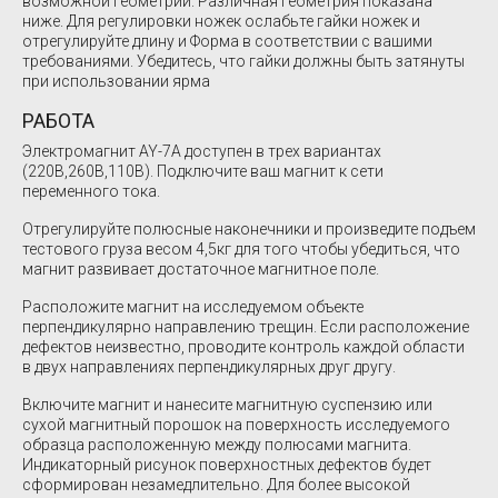
возможной геометрии. Различная геометрия показана
ниже. Для регулировки ножек ослабьте гайки ножек и
отрегулируйте длину и Форма в соответствии с вашими
требованиями. Убедитесь, что гайки должны быть затянуты
при использовании ярма
РАБОТА
Электромагнит AY-7A доступен в трех вариантах
(220В,260В,110В). Подключите ваш магнит к сети
переменного тока.
Отрегулируйте полюсные наконечники и произведите подъем
тестового груза весом 4,5кг для того чтобы убедиться, что
магнит развивает достаточное магнитное поле.
Расположите магнит на исследуемом объекте
перпендикулярно направлению трещин. Если расположение
дефектов неизвестно, проводите контроль каждой области
в двух направлениях перпендикулярных друг другу.
Включите магнит и нанесите магнитную суспензию или
сухой магнитный порошок на поверхность исследуемого
образца расположенную между полюсами магнита.
Индикаторный рисунок поверхностных дефектов будет
сформирован незамедлительно. Для более высокой