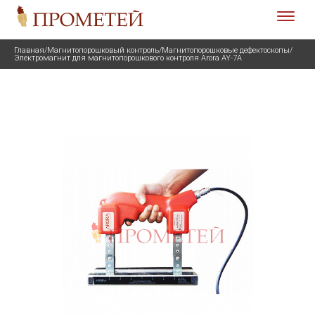
Главная
/
Магнитопорошковый контроль
/
Магнитопорошковые дефектоскопы
/
Электромагнит для магнитопорошкового контроля Arora AY-7A