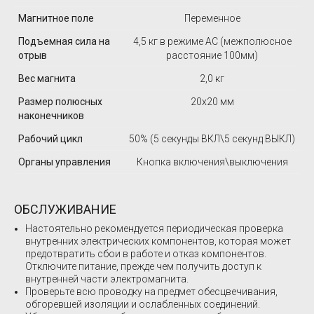
Магнитное поле
Переменное
Подъемная сила на
4,5 кг в режиме AC (межполюсное
отрыв
расстояние 100мм)
Вес магнита
2,0 кг
Размер полюсных
20х20 мм
наконечников
Рабочий цикл
50% (5 секунды ВКЛ\5 секунд ВЫКЛ)
Органы управления
Кнопка включения\выключения
ОБСЛУЖИВАНИЕ
Настоятельно рекомендуется периодическая проверка
внутренних электрических компонентов, которая может
предотвратить сбои в работе и отказ компонентов.
Отключите питание, прежде чем получить доступ к
внутренней части электромагнита.
Проверьте всю проводку на предмет обесцвечивания,
обгоревшей изоляции и ослабленных соединений.