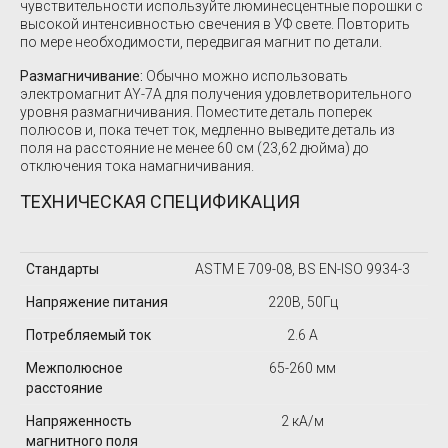
чувствительности используйте люминесцентные порошки с
высокой интенсивностью свечения в УФ свете. Повторить
по мере необходимости, передвигая магнит по детали.
Размагничивание:
Обычно можно использовать
электромагнит AY-7A для получения удовлетворительного
уровня размагничивания. Поместите деталь поперек
полюсов и, пока течет ток, медленно выведите деталь из
поля на расстояние не менее 60 см (23,62 дюйма) до
отключения тока намагничивания.
ТЕХНИЧЕСКАЯ СПЕЦИФИКАЦИЯ
Стандарты
ASTM E 709-08, BS EN-ISO 9934-3
Напряжение питания
220В, 50Гц
Потребляемый ток
2.6 А
Межполюсное
65-260 мм
расстояние
Напряженность
2 кА/м
магнитного поля