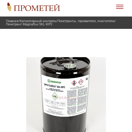
Главная
/
Капиллярный контроль
/
Пенетранты, проявители, очистители
/
Пенетрант Magnaflux SKL-WP2